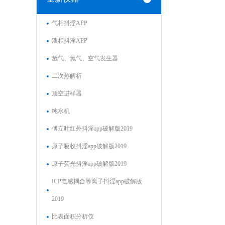
气相抖淫APP
液相抖淫APP
氢气、氮气、空气发生器
二次热解析
顶空进样器
纯水机
傅立叶红外抖淫app破解版2019
原子吸收抖淫app破解版2019
原子荧光抖淫app破解版2019
ICP电感耦合等离子抖淫app破解版
2019
比表面积分析仪
科腾 激光粒度