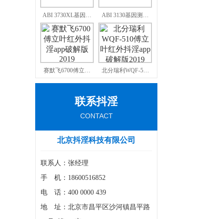
ABI 3730XL基因…
ABI 3130基因测…
抖淫的 G
赛默飞6700傅立…
北分瑞利WQF-5…
联系抖淫
教育/科研
CONTACT
北京抖淫科技有限公司
联系人：张经理
手 机：18600516852
电 话：400 0000 439
地 址：北京市昌平区沙河镇昌平路