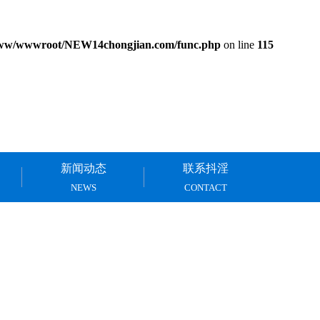
ww/wwwroot/NEW14chongjian.com/func.php
on line
115
新闻动态
联系抖淫
NEWS
CONTACT