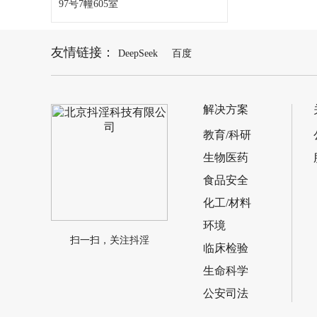
97号7幢605室
友情链接：
DeepSeek
百度
普析通用T6
解决方案
教育/科研
生物医药
食品安全
化工/材料
环境
扫一扫，关注抖淫
临床检验
生命科学
公安司法