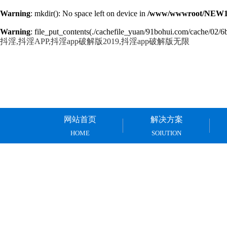
Warning
: mkdir(): No space left on device in
/www/wwwroot/NEW14
Warning
: file_put_contents(./cachefile_yuan/91bohui.com/cache/02/6b3
抖淫,抖淫APP,抖淫app破解版2019,抖淫app破解版无限
网站首页
解决方案
HOME
SOIUTION