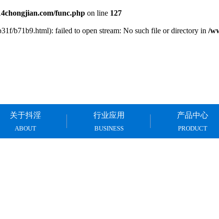
chongjian.com/func.php
on line
127
1f/b71b9.html): failed to open stream: No such file or directory in
/w
关于抖淫
行业应用
产品中心
ABOUT
BUSINESS
PRODUCT