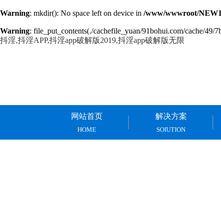
Warning
: mkdir(): No space left on device in
/www/wwwroot/NEW14
Warning
: file_put_contents(./cachefile_yuan/91bohui.com/cache/49/7b
抖淫,抖淫APP,抖淫app破解版2019,抖淫app破解版无限
网站首页
解决方案
HOME
SOIUTION