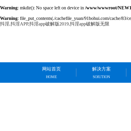
Warning
: mkdir(): No space left on device in
/www/wwwroot/NEW14
Warning
: file_put_contents(./cachefile_yuan/91bohui.com/cache/83/ce
抖淫,抖淫APP,抖淫app破解版2019,抖淫app破解版无限
网站首页
解决方案
HOME
SOIUTION