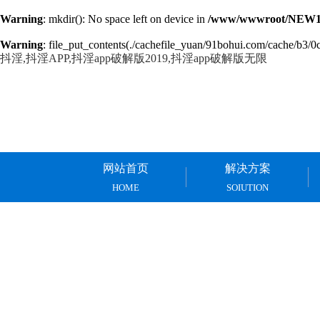
Warning
: mkdir(): No space left on device in
/www/wwwroot/NEW14
Warning
: file_put_contents(./cachefile_yuan/91bohui.com/cache/b3/0ca
抖淫,抖淫APP,抖淫app破解版2019,抖淫app破解版无限
网站首页
解决方案
HOME
SOIUTION