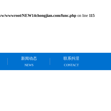
ww/wwwroot/NEW14chongjian.com/func.php
on line
115
新闻动态
联系抖淫
NEWS
CONTACT