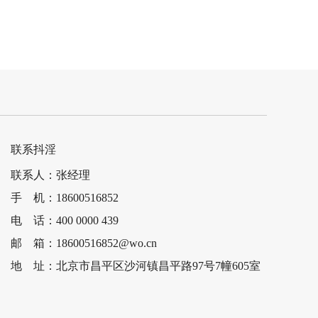
岛津UV-2600紫外分光光…
联系抖淫
联系人：张经理
手 机：18600516852
电 话：400 0000 439
邮 箱：18600516852@wo.cn
地 址：北京市昌平区沙河镇昌平路97号7幢605室