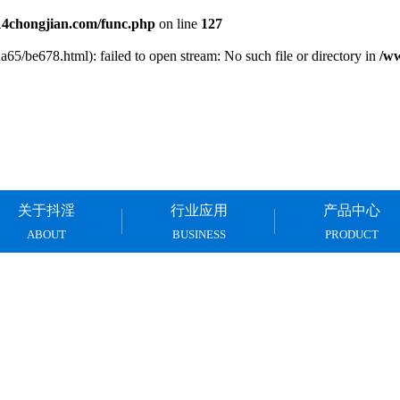
chongjian.com/func.php
on line
127
65/be678.html): failed to open stream: No such file or directory in
/w
关于抖淫
行业应用
产品中心
ABOUT
BUSINESS
PRODUCT