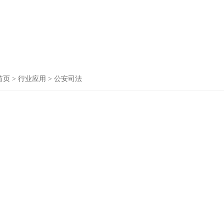
首页
>
行业应用
>
公安司法
安捷伦1
仪器品
经营单