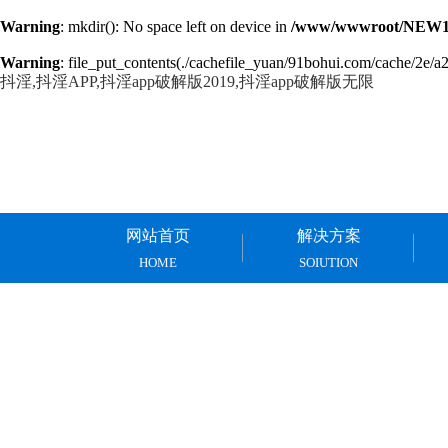
Warning
: mkdir(): No space left on device in
/www/wwwroot/NEW14
Warning
: file_put_contents(./cachefile_yuan/91bohui.com/cache/2e/a2a
抖淫,抖淫APP,抖淫app破解版2019,抖淫app破解版无限
网站首页
解决方案
HOME
SOIUTION