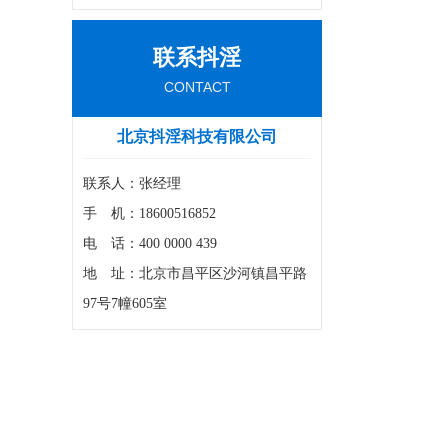
联系抖淫
安捷
CONTACT
北京抖淫科技有限公司
联系人：张经理
抖淫的 G
手 机：18600516852
电 话：400 0000 439
地 址：北京市昌平区沙河镇昌平路
教育/科研
97号7幢605室